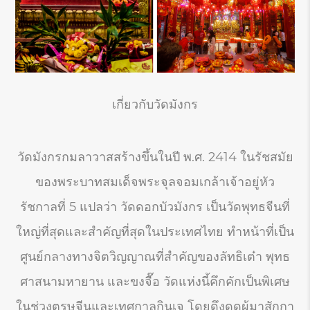
เกี่ยวกับวัดมังกร
วัดมังกรกมลาวาสสร้างขึ้นในปี พ.ศ. 2414 ในรัชสมัย
ของพระบาทสมเด็จพระจุลจอมเกล้าเจ้าอยู่หัว
รัชกาลที่ 5 แปลว่า วัดดอกบัวมังกร เป็นวัดพุทธจีนที่
ใหญ่ที่สุดและสำคัญที่สุดในประเทศไทย ทำหน้าที่เป็น
ศูนย์กลางทางจิตวิญญาณที่สำคัญของลัทธิเต๋า พุทธ
ศาสนามหายาน และขงจื๊อ วัดแห่งนี้คึกคักเป็นพิเศษ
ในช่วงตรุษจีนและเทศกาลกินเจ โดยดึงดูดผู้มาสักกา