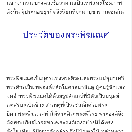
นอกจากนั้น บางคนเชื่อว่าท่านเป็นเทพแห่งโชคภาพ
ดังนั้น ผู้ประกอบธุรกิจจึงนิยมที่จะมาบูชาท่านเช่นกัน
ประวัติของพระพิฆเณศ
พระพิฆเณศเป็นบุตรแห่งพระศิวะและพระแม่อุมาเทวี
พระศิวะเป็นเทพองค์หลักในศาสนาฮินดู ผู้คนรู้จักและ
จดจำพระพิฆเณศได้ด้วยรูปลักษณ์ที่มีตัวเป็นมนุษย์
แต่ศรีษะเป็นช้าง สาเหตุที่เป็นเช่นนี้ก็ด้วยพระ
บิดา พระพิฆเณศทำให้พระศิวะทรงพิโรธ พระองค์จึง
ตัดพระเศียรโอรสของพระองค์เองอย่างมิได้ทรง
ตั้งใจ เพื่อแก้ปัญหาดังกล่าว จึงมีบัญชาให้เหล่าทหาร