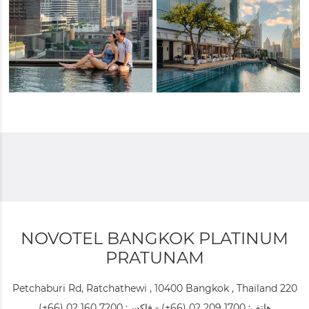
NOVOTEL BANGKOK PLATINUM
PRATUNAM
220 Petchaburi Rd, Ratchathewi , 10400 Bangkok , Thailand
هاتف:
(+66) 02 209 1700
- فاكس:
(+66) 02 160 7200