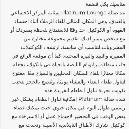
متابعيك بكل قضمة.
عد صالة Platinum Lounge بمثابة المركز الاجتماعي
بالفندق، وهي المكان المثالي للقاء الزملاء أثناء احتساء
القهوة أو الكوكتيل. خذ وقتًا للاستمتاع بلحظة بمفردك أو
مع شخص مميز لديك. تقديم مجموعة مختارة من
المشروبات لتناسب أي مناسبة. ارتشف الكوكتيلات
المميزة والنبيذ والبيرة المحلية. كما أن موقعه الرائع في
قلب منطقة براتونام النابضة بالحياة في بانكوك، يجعله
مكانًا ممتازًا للقاء السكان المحليين والسياح معًا. مفتوح
لتناول طعام الغداء والعشاء يوميًا، ويُنصح بالحجز لتجنب
تفويت تجربة تناول الطعام الفريدة هذه.
تقدم صالة Platinum إمكانية تناول الطعام بشكل غير
رسمي طوال اليوم في مكان حيوي. حيث يمكنك قضاء
بعض الوقت في التحضير لاجتماع عمل أو الاسترخاء مع
كوكتيل. شارك الأطباق التايلاندية الأصيلة وتحدث مع