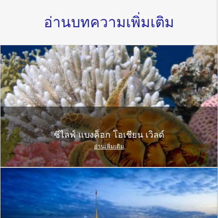
อ่านบทความเพิ่มเติม
ซีไลฟ์ แบงค็อก โอเชียน เวิลด์
อ่านเพิ่มเติม